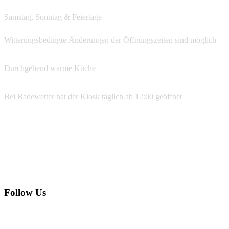
Samstag, Sonntag & Feiertage
ab 12:00
Witterungsbedingte Änderungen der Öffnungszeiten sind möglich
Durchgehend warme Küche
Bei Badewetter hat der Kiosk täglich ab 12:00 geöffnet
Reservierungen
07533 99 77 134
info@ufer39.de
Follow Us