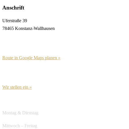
Anschrift
Uferstraße 39
78465 Konstanz-Wallhausen
Route in Google Maps planen »
Wir stellen ein »
Öffnungszeiten
Montag & Dienstag
Ruhetag
Mittwoch – Freitag
ab 12:00