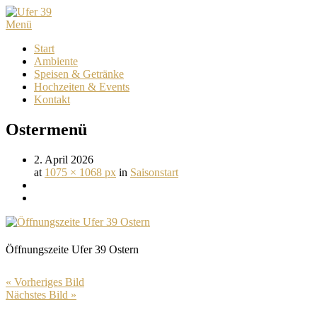
Menü
Start
Ambiente
Speisen & Getränke
Hochzeiten & Events
Kontakt
Ostermenü
2. April 2026
at
1075 × 1068 px
in
Saisonstart
Öffnungszeite Ufer 39 Ostern
« Vorheriges Bild
Nächstes Bild »