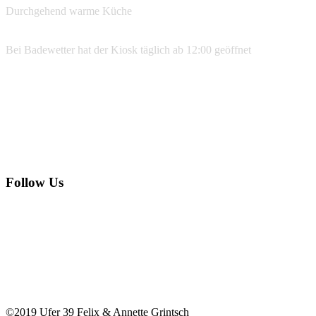
Durchgehend warme Küche
Bei Badewetter hat der Kiosk täglich ab 12:00 geöffnet
Reservierungen
07533 99 77 134
info@ufer39.de
Follow Us
©2019 Ufer 39 Felix & Annette Grintsch