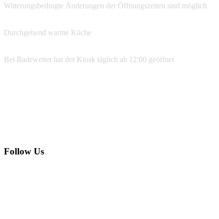
Witterungsbedingte Änderungen der Öffnungszeiten sind möglich
Durchgehend warme Küche
Bei Badewetter hat der Kiosk täglich ab 12:00 geöffnet
Reservierungen
07533 99 77 134
info@ufer39.de
Follow Us