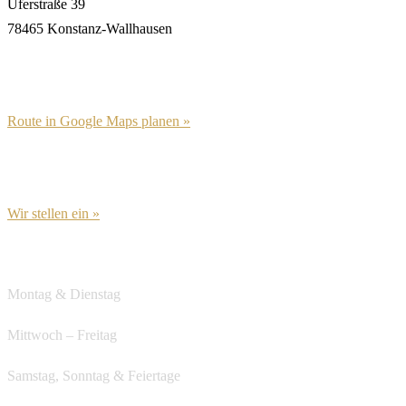
Uferstraße 39
78465 Konstanz-Wallhausen
Route in Google Maps planen »
Wir stellen ein »
Öffnungszeiten
Montag & Dienstag
Ruhetag
Mittwoch – Freitag
ab 12:00
Samstag, Sonntag & Feiertage
ab 12:00