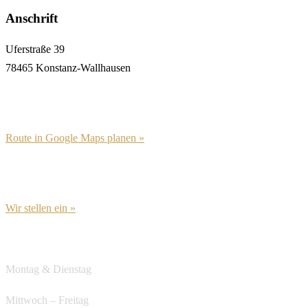
Anschrift
Uferstraße 39
78465 Konstanz-Wallhausen
Route in Google Maps planen »
Wir stellen ein »
Öffnungszeiten
Montag & Dienstag
Ruhetag
Mittwoch – Freitag
ab 12:00