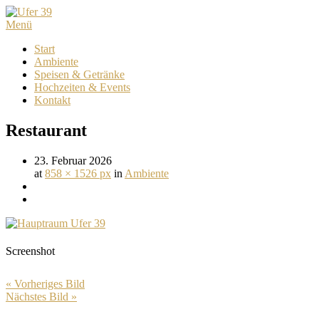
Menü
Start
Ambiente
Speisen & Getränke
Hochzeiten & Events
Kontakt
Restaurant
23. Februar 2026
at
858 × 1526 px
in
Ambiente
Screenshot
« Vorheriges Bild
Nächstes Bild »