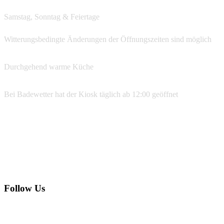
Samstag, Sonntag & Feiertage
ab 12:00
Witterungsbedingte Änderungen der Öffnungszeiten sind möglich
Durchgehend warme Küche
Bei Badewetter hat der Kiosk täglich ab 12:00 geöffnet
Reservierungen
07533 99 77 134
info@ufer39.de
Follow Us