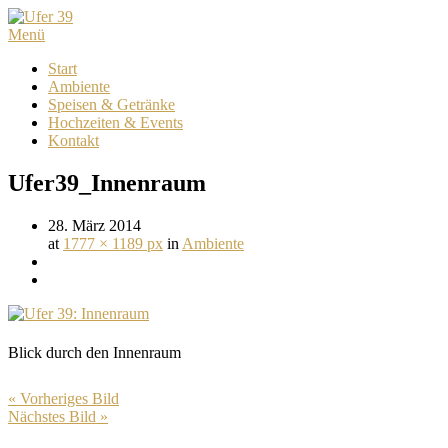
Menü
Start
Ambiente
Speisen & Getränke
Hochzeiten & Events
Kontakt
Ufer39_Innenraum
28. März 2014
at
1777 × 1189 px
in
Ambiente
Blick durch den Innenraum
« Vorheriges Bild
Nächstes Bild »