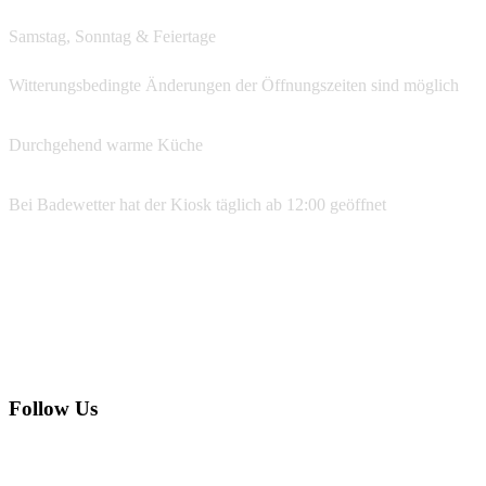
Samstag, Sonntag & Feiertage
ab 12:00
Witterungsbedingte Änderungen der Öffnungszeiten sind möglich
Durchgehend warme Küche
Bei Badewetter hat der Kiosk täglich ab 12:00 geöffnet
Reservierungen
07533 99 77 134
info@ufer39.de
Follow Us