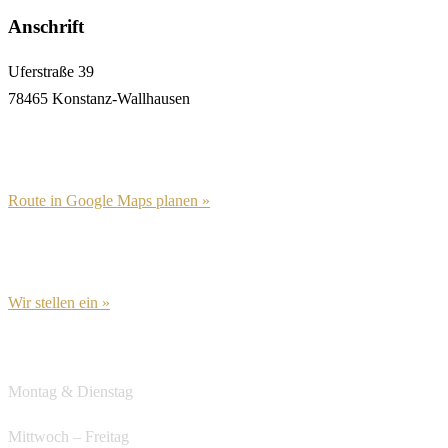
Anschrift
Uferstraße 39
78465 Konstanz-Wallhausen
Route in Google Maps planen »
Wir stellen ein »
Öffnungszeiten
Montag & Dienstag
Ruhetag
Mittwoch – Freitag
ab 12:00