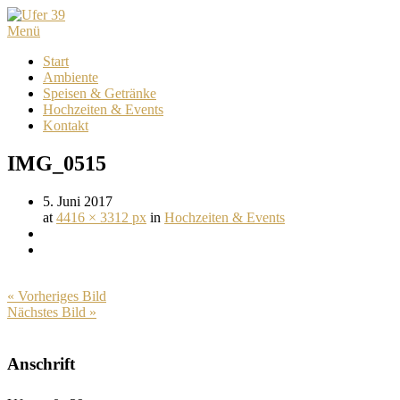
Menü
Start
Ambiente
Speisen & Getränke
Hochzeiten & Events
Kontakt
IMG_0515
5. Juni 2017
at
4416 × 3312 px
in
Hochzeiten & Events
« Vorheriges Bild
Nächstes Bild »
Anschrift