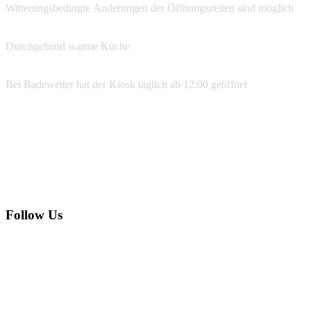
Witterungsbedingte Änderungen der Öffnungszeiten sind möglich
Durchgehend warme Küche
Bei Badewetter hat der Kiosk täglich ab 12:00 geöffnet
Reservierungen
07533 99 77 134
info@ufer39.de
Follow Us