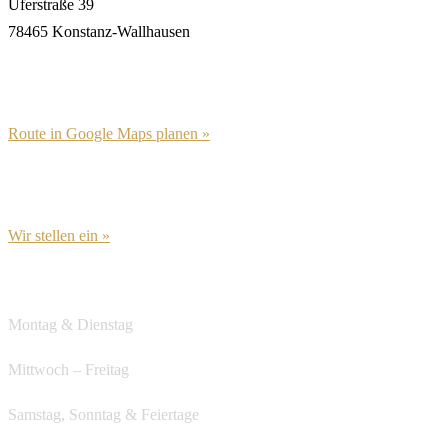
Uferstraße 39
78465 Konstanz-Wallhausen
Route in Google Maps planen »
Wir stellen ein »
Öffnungszeiten
Montag & Dienstag
Ruhetag
Mittwoch – Freitag
ab 12:00
Samstag, Sonntag & Feiertage
ab 12:00