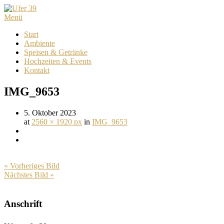
Menü
Start
Ambiente
Speisen & Getränke
Hochzeiten & Events
Kontakt
IMG_9653
5. Oktober 2023
at
2560 × 1920 px
in
IMG_9653
« Vorheriges Bild
Nächstes Bild »
Anschrift