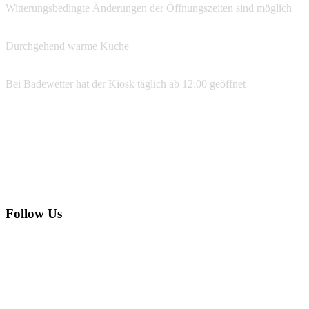
Witterungsbedingte Änderungen der Öffnungszeiten sind möglich
Durchgehend warme Küche
Bei Badewetter hat der Kiosk täglich ab 12:00 geöffnet
Reservierungen
07533 99 77 134
info@ufer39.de
Follow Us